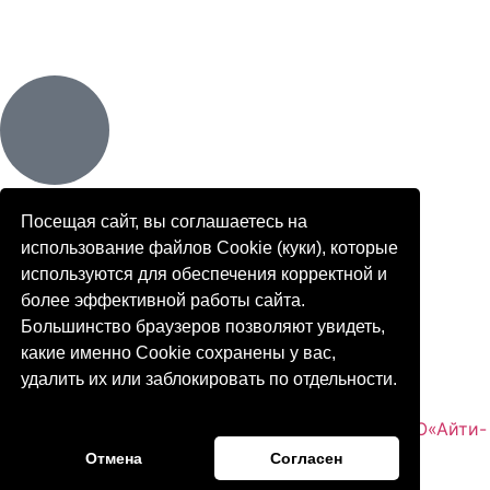
Посещая сайт, вы соглашаетесь на
Стоимость не является публичной офертой
использование файлов Cookie (куки), которые
© 2026 Norke.ru
используются для обеспечения корректной и
более эффективной работы сайта.
Большинство браузеров позволяют увидеть,
какие именно Cookie сохранены у вас,
Политика конфиденциальности
удалить их или заблокировать по отдельности.
Создание.Поддержка.Продвижение.Сайтов ООО«Айти-
аутсорсинг»
Отмена
Согласен