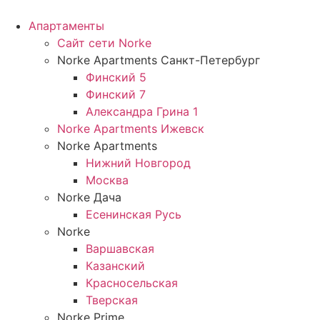
Перейти
к
Апартаменты
содержимому
Сайт сети Norke
Norke Apartments Санкт-Петербург
Финский 5
Финский 7
Александра Грина 1
Norke Apartments Ижевск
Norke Apartments
Нижний Новгород
Москва
Norke Дача
Есенинская Русь
Norke
Варшавская
Казанский
Красносельская
Тверская
Norke Prime