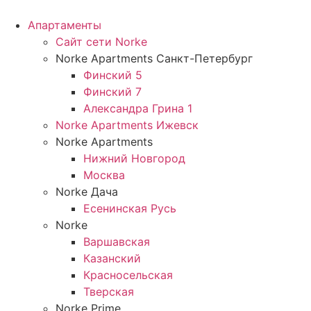
Перейти
к
Апартаменты
содержимому
Сайт сети Norke
Norke Apartments Санкт-Петербург
Финский 5
Финский 7
Александра Грина 1
Norke Apartments Ижевск
Norke Apartments
Нижний Новгород
Москва
Norke Дача
Есенинская Русь
Norke
Варшавская
Казанский
Красносельская
Тверская
Norke Prime