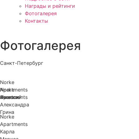
Награды и рейтинги
Фотогалерея
Контакты
Фотогалерея
Санкт-Петербург
Norke
Apartments
Norke
Финский
Apartments
Ижевск
Александра
Грина
Norke
Apartments
Карла
Маркса