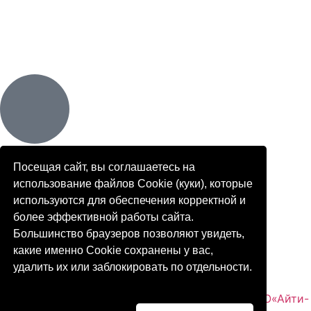
Посещая сайт, вы соглашаетесь на
Стоимость не является публичной офертой
использование файлов Cookie (куки), которые
© 2026 Norke.ru
используются для обеспечения корректной и
более эффективной работы сайта.
Большинство браузеров позволяют увидеть,
какие именно Cookie сохранены у вас,
Политика конфиденциальности
удалить их или заблокировать по отдельности.
Создание.Поддержка.Продвижение.Сайтов ООО«Айти-